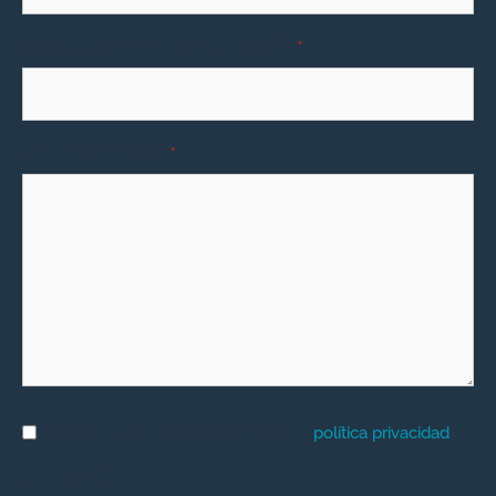
¿Qué software quieres integrar?
*
Más información:
*
Aviso
He leído y estoy de acuerdo con la
política privacidad
Legal
*
Suscripción