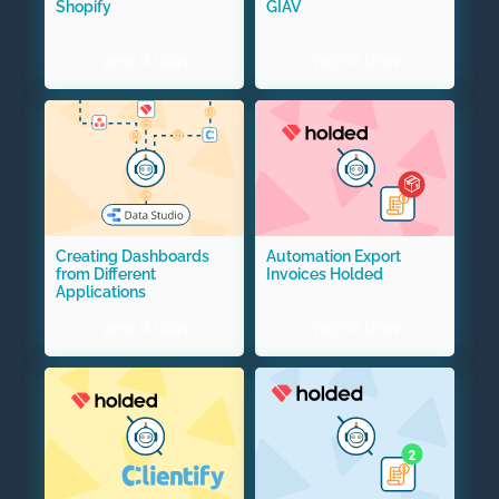
Shopify
GIAV
VIEW PLUGIN
VIEW PLUGIN
Creating Dashboards
Automation Export
from Different
Invoices Holded
Applications
VIEW PLUGIN
VIEW PLUGIN