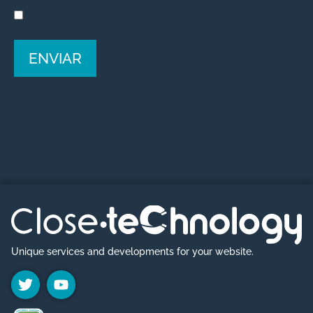
Suscríbete a nuestro boletín
ENVIAR
A
l
t
e
r
n
a
Unique services and developments for your website.
t
i
v