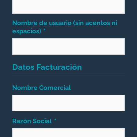
Nombre de usuario (sin acentos ni
espacios)
*
Datos Facturación
Nombre Comercial
Razón Social
*