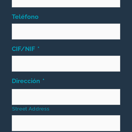
Teléfono
CIF/NIF
*
Dirección
*
Street Address