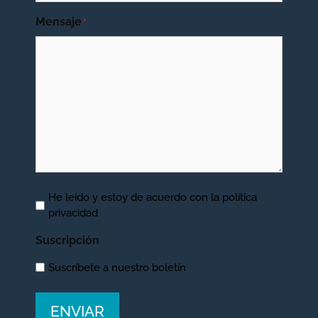
Mensaje
*
Aviso
He leído y estoy de acuerdo con la
política
privacidad
Legal
*
Suscripción
Suscríbete a nuestro boletín
ENVIAR