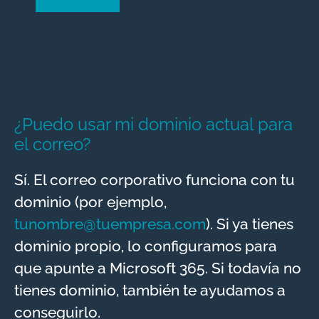
A
l
t
e
¿Puedo usar mi dominio actual para
r
el correo?
n
a
Sí. El correo corporativo funciona con tu
t
dominio (por ejemplo,
i
tunombre@tuempresa.com
). Si ya tienes
v
dominio propio, lo configuramos para
e
que apunte a Microsoft 365. Si todavía no
:
tienes dominio, también te ayudamos a
conseguirlo.