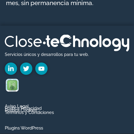
mes, sin permanencia mínima.
Servicios únicos y desarrollos para tu web.
Aviso Legal
Política Privacidad
Política Cookies
Términos y Condiciones
Plugins WordPress