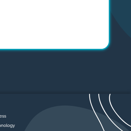
ess
hnology