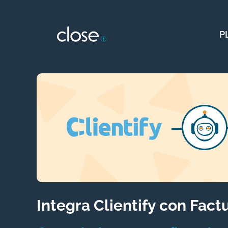
Saltar
al
P
contenido
Integra Clientify con Fact