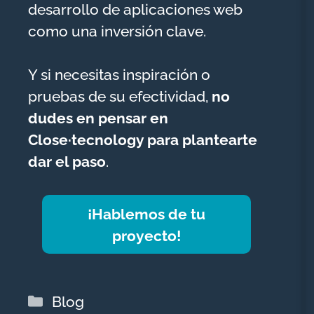
desarrollo de aplicaciones web
como una inversión clave.
Y si necesitas inspiración o
pruebas de su efectividad,
no
dudes en pensar en
Close·tecnology para plantearte
dar el paso
.
¡Hablemos de tu
proyecto!
Categorías
Blog