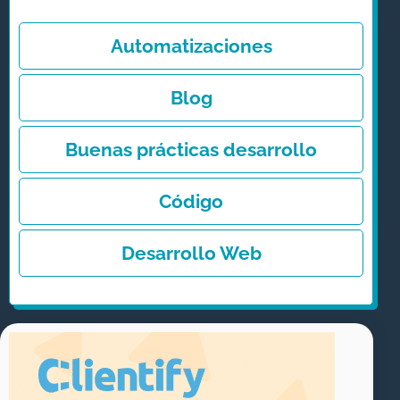
r
n
Automatizaciones
a
t
Blog
i
v
Buenas prácticas desarrollo
e
Código
:
Desarrollo Web