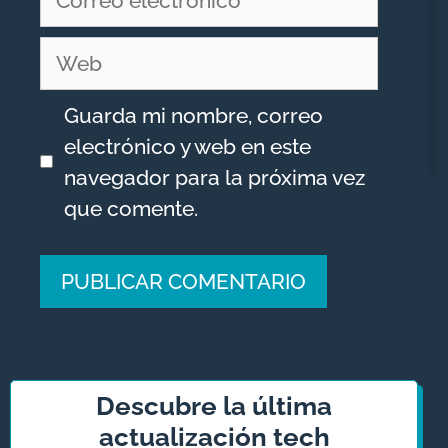
electrónico
Web
Guarda mi nombre, correo
electrónico y web en este
navegador para la próxima vez
que comente.
A
l
t
Descubre la última
e
actualización tech