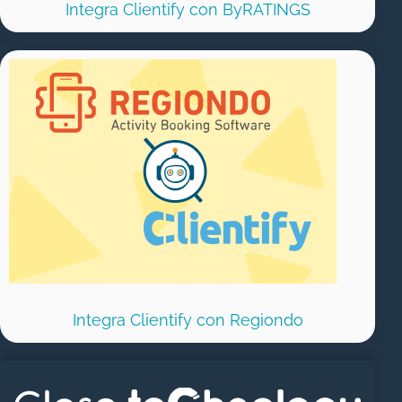
Integra Clientify con ByRATINGS
Integra Clientify con Regiondo