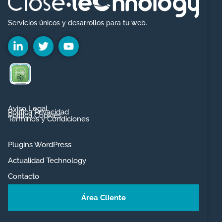
Servicios únicos y desarrollos para tu web.
Aviso Legal
Política Privacidad
Política Cookies
Términos y Condiciones
Plugins WordPress
Actualidad Technology
Contacto
Área Cliente