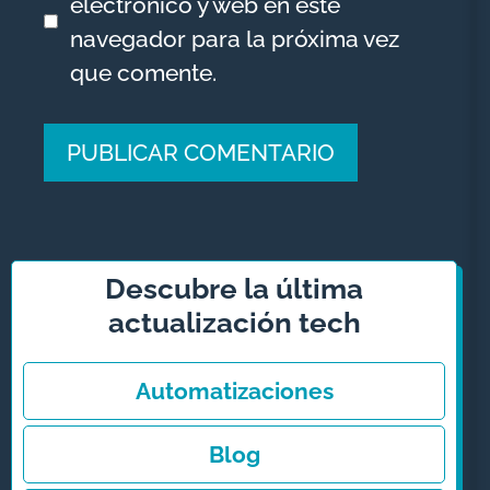
electrónico y web en este
navegador para la próxima vez
que comente.
A
l
t
Descubre la última
e
actualización tech
r
n
Automatizaciones
a
t
Blog
i