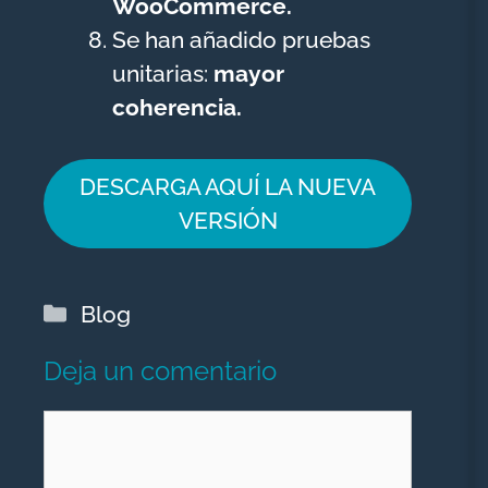
WooCommerce.
Se han añadido pruebas
unitarias:
mayor
coherencia.
DESCARGA AQUÍ LA NUEVA
VERSIÓN
Categorías
Blog
Deja un comentario
Comentario