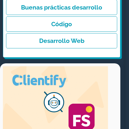
v
Buenas prácticas desarrollo
e
Código
:
Desarrollo Web