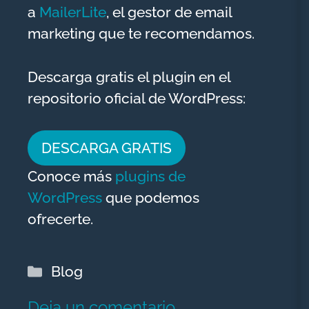
a
MailerLite
, el gestor de email
marketing que te recomendamos.
Descarga gratis el plugin en el
repositorio oficial de WordPress:
DESCARGA GRATIS
Conoce más
plugins de
WordPress
que podemos
ofrecerte.
Categorías
Blog
Deja un comentario