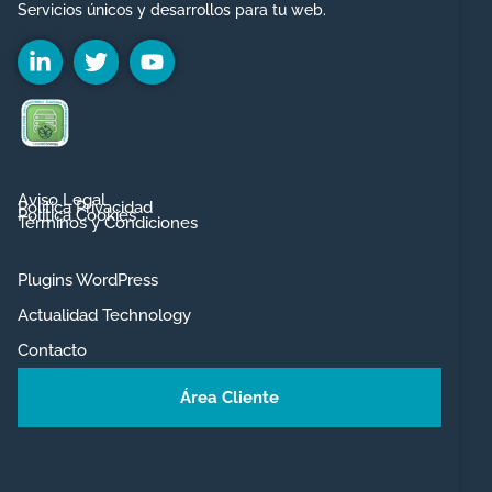
Servicios únicos y desarrollos para tu web.
Aviso Legal
Política Privacidad
Política Cookies
Términos y Condiciones
Plugins WordPress
Actualidad Technology
Contacto
Área Cliente