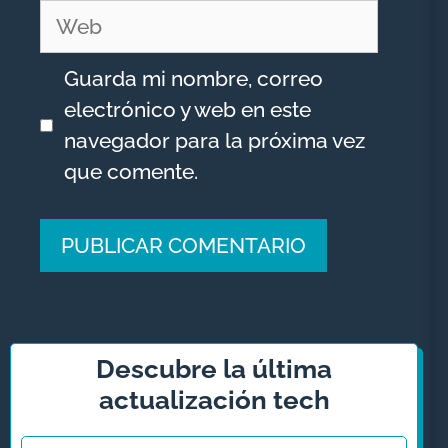
Web
Guarda mi nombre, correo
electrónico y web en este
navegador para la próxima vez
que comente.
A
l
t
Descubre la última
e
actualización tech
r