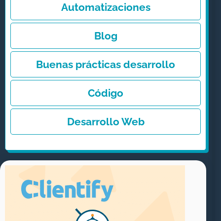
n
Automatizaciones
a
t
Blog
i
v
Buenas prácticas desarrollo
e
Código
:
Desarrollo Web