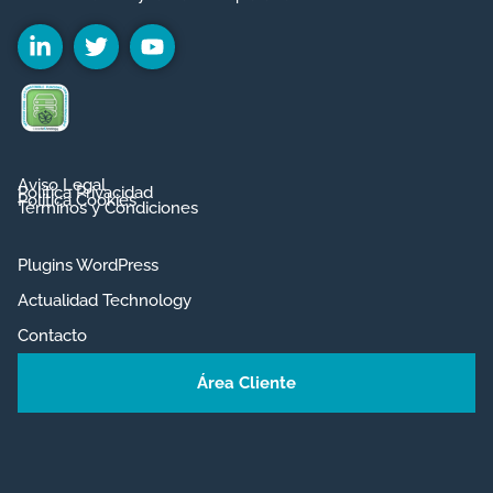
Aviso Legal
Política Privacidad
Política Cookies
Términos y Condiciones
Plugins WordPress
Actualidad Technology
Contacto
Área Cliente