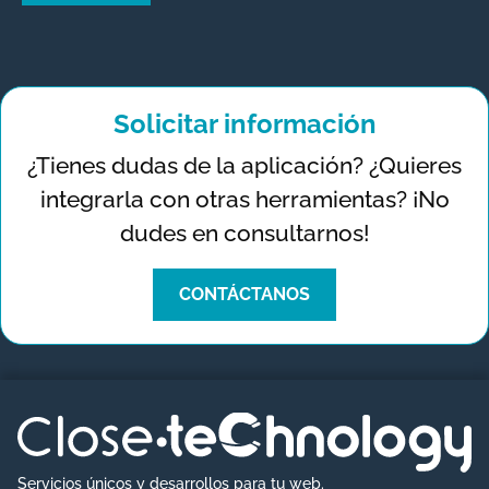
A
l
t
Solicitar información
e
¿Tienes dudas de la aplicación? ¿Quieres
r
integrarla con otras herramientas? ¡No
n
dudes en consultarnos!
a
t
CONTÁCTANOS
i
v
e
:
Servicios únicos y desarrollos para tu web.